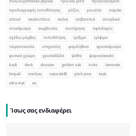
πολυουρεθανικό βερνίκι
Πριν και μετά
προγυαλισμένο
προδιαγραφές τοποθέτησης
ρόζος
ρουστίκ
σαράκι
σατινέ
σκαλοπάτια
σκόνη
σοβατεπιά
σουηδικό
στοκάρισμα
συμβουλες
συντήρηση
σφένδαμος
σχέδιο ρόμβος
τοποθέτηση
τρίξιμο
τρίψιμο
τσιμεντοκονία
υπηρεσίες
φαρδύβενο
φρεσκάρισμα
φυσικό χρώμα
χρυσαλλίδα
ψάθα
ψαροκόκκαλο
badi
deck
doussie
golden oak
iroko
laminate
limpali
merbau
naturale©
pitch pine
teak
ultra mat
wc
Ίσως σας ενδιαφέρει