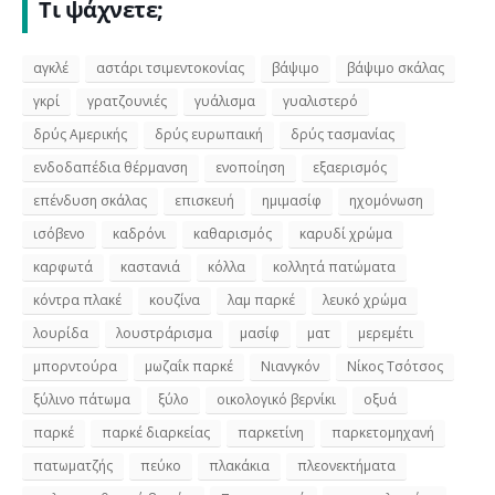
Τι ψάχνετε;
αγκλέ
αστάρι τσιμεντοκονίας
βάψιμο
βάψιμο σκάλας
γκρί
γρατζουνιές
γυάλισμα
γυαλιστερό
δρύς Αμερικής
δρύς ευρωπαική
δρύς τασμανίας
ενδοδαπέδια θέρμανση
ενοποίηση
εξαερισμός
επένδυση σκάλας
επισκευή
ημιμασίφ
ηχομόνωση
ισόβενο
καδρόνι
καθαρισμός
καρυδί χρώμα
καρφωτά
καστανιά
κόλλα
κολλητά πατώματα
κόντρα πλακέ
κουζίνα
λαμ παρκέ
λευκό χρώμα
λουρίδα
λουστράρισμα
μασίφ
ματ
μερεμέτι
μπορντούρα
μωζαΐκ παρκέ
Νιανγκόν
Νίκος Τσότσος
ξύλινο πάτωμα
ξύλο
οικολογικό βερνίκι
οξυά
παρκέ
παρκέ διαρκείας
παρκετίνη
παρκετομηχανή
πατωματζής
πεύκο
πλακάκια
πλεονεκτήματα