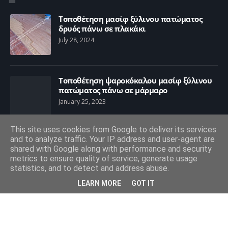
Τοποθέτηση μασίφ ξύλινου πατώματος
δρυός πάνω σε πλακάκι
July 28, 2024
Τοποθέτηση ψαροκόκαλου μασίφ ξύλινου
πατώματος πάνω σε μάρμαρο
January 25, 2023
This site uses cookies from Google to deliver its services
and to analyze traffic. Your IP address and user-agent are
Τοποθέτηση ξύλινου πατώματος με
shared with Google along with performance and security
παραδοσιακό τρόπο
metrics to ensure quality of service, generate usage
January 17, 2017
statistics, and to detect and address abuse.
LEARN MORE
GOT IT
Copyright © 1993 -
2026
Πατωματζής για
τοποθέτηση,επισκευή,συντήρηση ξύλινων πατωμάτων