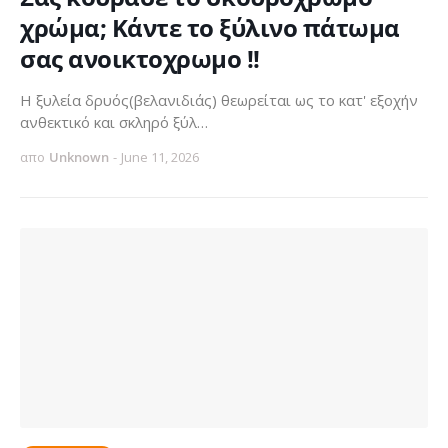
χρώμα; Κάντε το ξύλινο πάτωμα
σας ανοικτοχρωμο !!
Η ξυλεία δρυός(βελανιδιάς) θεωρείται ως το κατ' εξοχήν
ανθεκτικό και σκληρό ξύλ…
απο
Unknown
-
June 11, 2026