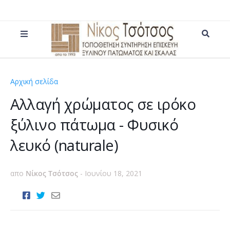
Αρχική σελίδα
βάψιμο
Αλλαγή χρώματος σε ιρόκο
ξύλινο πάτωμα - Φυσικό
λευκό (naturale)
απο
Νίκος Τσότσος
-
Ιουνίου 18, 2021