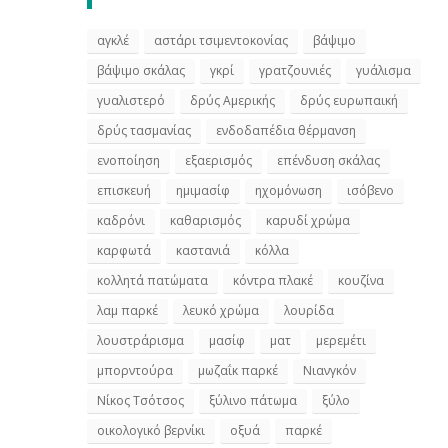
αγκλέ
αστάρι τσιμεντοκονίας
βάψιμο
βάψιμο σκάλας
γκρί
γρατζουνιές
γυάλισμα
γυαλιστερό
δρύς Αμερικής
δρύς ευρωπαική
δρύς τασμανίας
ενδοδαπέδια θέρμανση
ενοποίηση
εξαερισμός
επένδυση σκάλας
επισκευή
ημιμασίφ
ηχομόνωση
ισόβενο
καδρόνι
καθαρισμός
καρυδί χρώμα
καρφωτά
καστανιά
κόλλα
κολλητά πατώματα
κόντρα πλακέ
κουζίνα
λαμ παρκέ
λευκό χρώμα
λουρίδα
λουστράρισμα
μασίφ
ματ
μερεμέτι
μπορντούρα
μωζαΐκ παρκέ
Νιανγκόν
Νίκος Τσότσος
ξύλινο πάτωμα
ξύλο
οικολογικό βερνίκι
οξυά
παρκέ