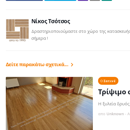
Click
Νίκος Τσότσος
Δραστηριοποιούμαστε στο χώρο της κατασκευής 
σήμερα !
Δείτε παρακάτω σχετικά...
Σατινέ
Τρίψιμο 
Η ξυλεία δρυός
απο
Unknown
-
A