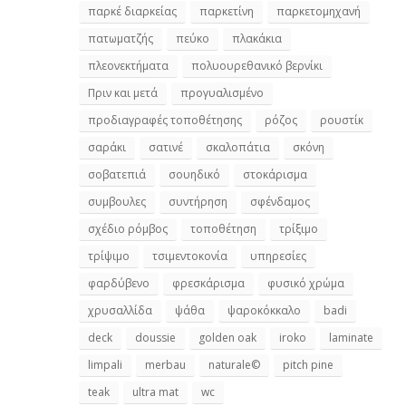
παρκέ διαρκείας
παρκετίνη
παρκετομηχανή
πατωματζής
πεύκο
πλακάκια
πλεονεκτήματα
πολυουρεθανικό βερνίκι
Πριν και μετά
προγυαλισμένο
προδιαγραφές τοποθέτησης
ρόζος
ρουστίκ
σαράκι
σατινέ
σκαλοπάτια
σκόνη
σοβατεπιά
σουηδικό
στοκάρισμα
συμβουλες
συντήρηση
σφένδαμος
σχέδιο ρόμβος
τοποθέτηση
τρίξιμο
τρίψιμο
τσιμεντοκονία
υπηρεσίες
φαρδύβενο
φρεσκάρισμα
φυσικό χρώμα
χρυσαλλίδα
ψάθα
ψαροκόκκαλο
badi
deck
doussie
golden oak
iroko
laminate
limpali
merbau
naturale©
pitch pine
teak
ultra mat
wc