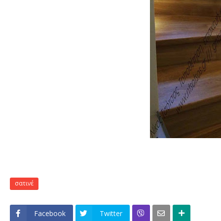
σατινέ
Facebook
Twitter