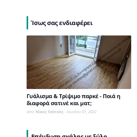
Ίσως σας ενδιαφέρει
Γυάλισμα & Τρίψιμο παρκέ - Ποιά η
διαφορά σατινέ και ματ;
απο
Νίκος Τσότσος
-
Ιουνίου 01, 2022
Επένδυση σκάλας με ξύλο