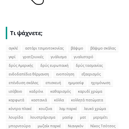
Τι ψάχνετε;
αγκλέ
αστάρι τσιμεντοκονίας
βάψιμο
βάψιμο σκάλας
γκρί
γρατζουνιές
γυάλισμα
γυαλιστερό
δρύς Αμερικής
δρύς ευρωπαική
δρύς τασμανίας
ενδοδαπέδια θέρμανση
ενοποίηση
εξαερισμός
επένδυση σκάλας
επισκευή
ημιμασίφ
ηχομόνωση
ισόβενο
καδρόνι
καθαρισμός
καρυδί χρώμα
καρφωτά
καστανιά
κόλλα
κολλητά πατώματα
κόντρα πλακέ
κουζίνα
λαμ παρκέ
λευκό χρώμα
λουρίδα
λουστράρισμα
μασίφ
ματ
μερεμέτι
μπορντούρα
μωζαΐκ παρκέ
Νιανγκόν
Νίκος Τσότσος