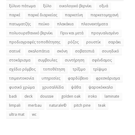
ξύλινο πάτωμα
ξύλο
οικολογικό βερνίκι
οξυά
παρκέ
παρκέ διαρκείας
παρκετίνη
παρκετομηχανή
πατωματζής
πεύκο
πλακάκια
πλεονεκτήματα
πολυουρεθανικό βερνίκι
Πριν και μετά
προγυαλισμένο
προδιαγραφές τοποθέτησης
ρόζος
ρουστίκ
σαράκι
σατινέ
σκαλοπάτια
σκόνη
σοβατεπιά
σουηδικό
στοκάρισμα
συμβουλες
συντήρηση
σφένδαμος
σχέδιο ρόμβος
τοποθέτηση
τρίξιμο
τρίψιμο
τσιμεντοκονία
υπηρεσίες
φαρδύβενο
φρεσκάρισμα
φυσικό χρώμα
χρυσαλλίδα
ψάθα
ψαροκόκκαλο
badi
deck
doussie
golden oak
iroko
laminate
limpali
merbau
naturale©
pitch pine
teak
ultra mat
wc