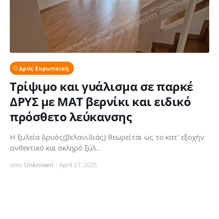
Δρύς Ευρωπαική
Τρίψιμο και γυάλισμα σε παρκέ
ΔΡΥΣ με ΜΑΤ βερνίκι και ειδικό
πρόσθετο λεύκανσης
Η ξυλεία δρυός(βελανιδιάς) θεωρείται ως το κατ' εξοχήν
ανθεκτικό και σκληρό ξύλ…
απο
Unknown
-
April 27, 2025