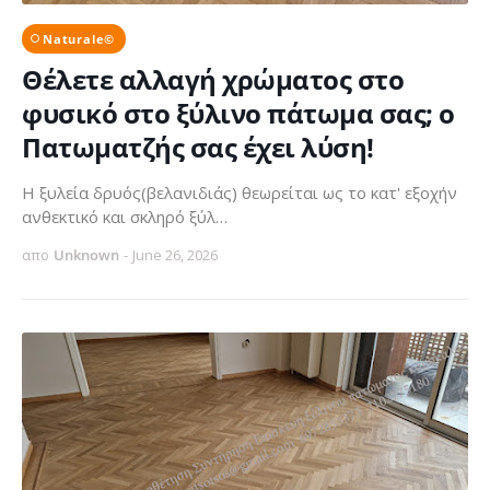
Naturale©
Θέλετε αλλαγή χρώματος στο
φυσικό στο ξύλινο πάτωμα σας; ο
Πατωματζής σας έχει λύση!
Η ξυλεία δρυός(βελανιδιάς) θεωρείται ως το κατ' εξοχήν
ανθεκτικό και σκληρό ξύλ…
απο
Unknown
-
June 26, 2026