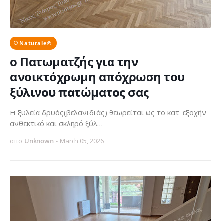
Naturale©
ο Πατωματζής για την
ανοικτόχρωμη απόχρωση του
ξύλινου πατώματος σας
Η ξυλεία δρυός(βελανιδιάς) θεωρείται ως το κατ' εξοχήν
ανθεκτικό και σκληρό ξύλ…
απο
Unknown
-
March 05, 2026