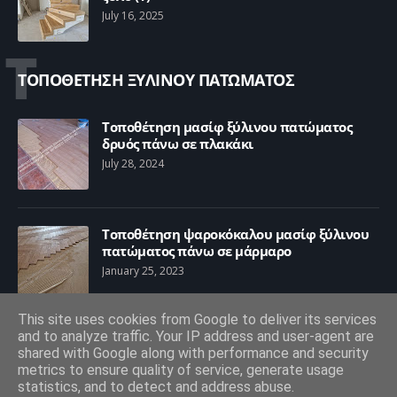
July 16, 2025
Τ
ΤΟΠΟΘΕΤΗΣΗ ΞΥΛΙΝΟΥ ΠΑΤΩΜΑΤΟΣ
Τοποθέτηση μασίφ ξύλινου πατώματος
δρυός πάνω σε πλακάκι
July 28, 2024
Τοποθέτηση ψαροκόκαλου μασίφ ξύλινου
πατώματος πάνω σε μάρμαρο
January 25, 2023
This site uses cookies from Google to deliver its services
and to analyze traffic. Your IP address and user-agent are
Τοποθέτηση ξύλινου πατώματος με
shared with Google along with performance and security
παραδοσιακό τρόπο
metrics to ensure quality of service, generate usage
January 17, 2017
statistics, and to detect and address abuse.