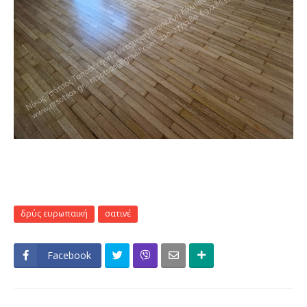
δρύς ευρωπαική
σατινέ
Facebook
Click