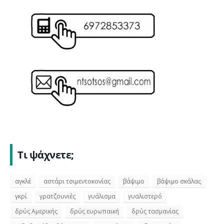
Τι ψάχνετε;
αγκλέ
αστάρι τσιμεντοκονίας
βάψιμο
βάψιμο σκάλας
γκρί
γρατζουνιές
γυάλισμα
γυαλιστερό
δρύς Αμερικής
δρύς ευρωπαική
δρύς τασμανίας