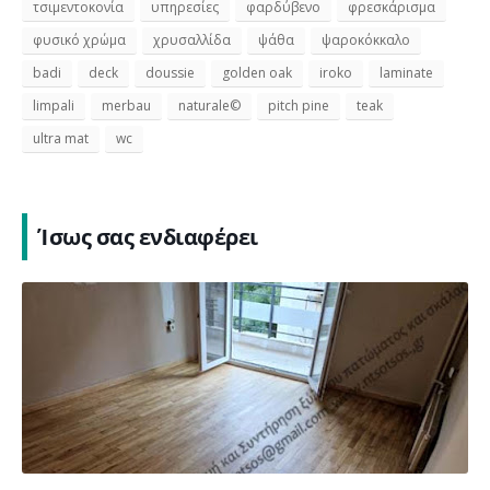
τσιμεντοκονία
υπηρεσίες
φαρδύβενο
φρεσκάρισμα
φυσικό χρώμα
χρυσαλλίδα
ψάθα
ψαροκόκκαλο
badi
deck
doussie
golden oak
iroko
laminate
limpali
merbau
naturale©
pitch pine
teak
ultra mat
wc
Ίσως σας ενδιαφέρει