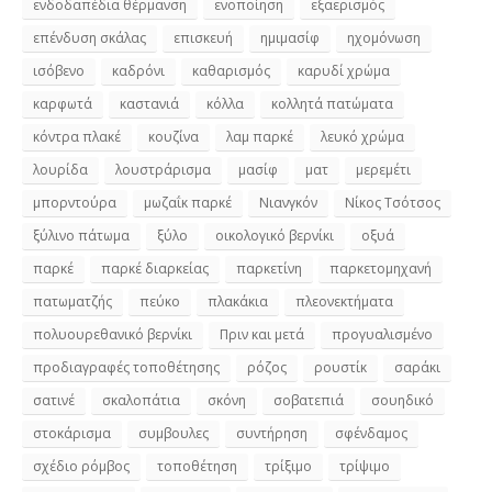
ενδοδαπέδια θέρμανση
ενοποίηση
εξαερισμός
επένδυση σκάλας
επισκευή
ημιμασίφ
ηχομόνωση
ισόβενο
καδρόνι
καθαρισμός
καρυδί χρώμα
καρφωτά
καστανιά
κόλλα
κολλητά πατώματα
κόντρα πλακέ
κουζίνα
λαμ παρκέ
λευκό χρώμα
λουρίδα
λουστράρισμα
μασίφ
ματ
μερεμέτι
μπορντούρα
μωζαΐκ παρκέ
Νιανγκόν
Νίκος Τσότσος
ξύλινο πάτωμα
ξύλο
οικολογικό βερνίκι
οξυά
παρκέ
παρκέ διαρκείας
παρκετίνη
παρκετομηχανή
πατωματζής
πεύκο
πλακάκια
πλεονεκτήματα
πολυουρεθανικό βερνίκι
Πριν και μετά
προγυαλισμένο
προδιαγραφές τοποθέτησης
ρόζος
ρουστίκ
σαράκι
σατινέ
σκαλοπάτια
σκόνη
σοβατεπιά
σουηδικό
στοκάρισμα
συμβουλες
συντήρηση
σφένδαμος
σχέδιο ρόμβος
τοποθέτηση
τρίξιμο
τρίψιμο