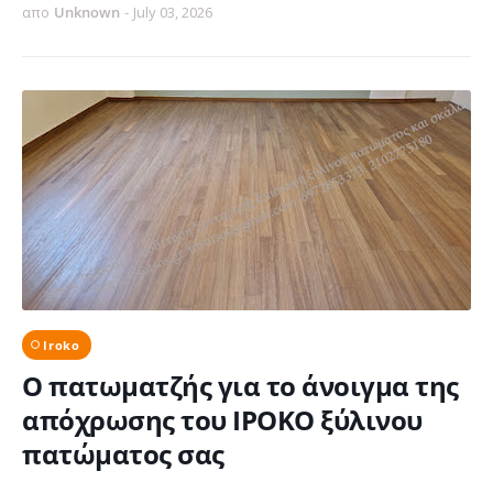
απο
Unknown
-
July 03, 2026
Iroko
Ο πατωματζής για το άνοιγμα της
απόχρωσης του ΙΡΟΚΟ ξύλινου
πατώματος σας