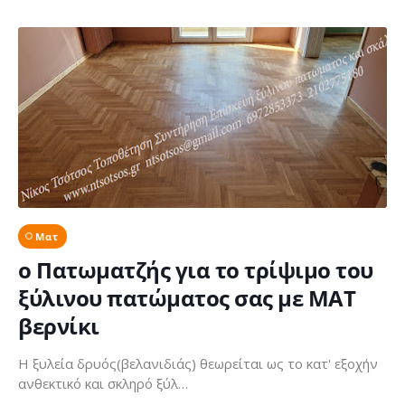
Ματ
ο Πατωματζής για το τρίψιμο του
ξύλινου πατώματος σας με ΜΑΤ
βερνίκι
Η ξυλεία δρυός(βελανιδιάς) θεωρείται ως το κατ' εξοχήν
ανθεκτικό και σκληρό ξύλ…