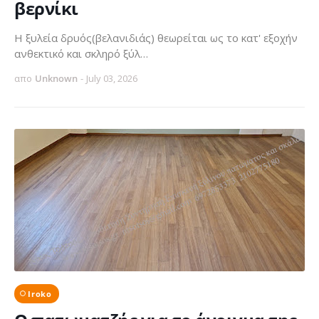
βερνίκι
Η ξυλεία δρυός(βελανιδιάς) θεωρείται ως το κατ' εξοχήν
ανθεκτικό και σκληρό ξύλ…
απο
Unknown
-
July 03, 2026
Iroko