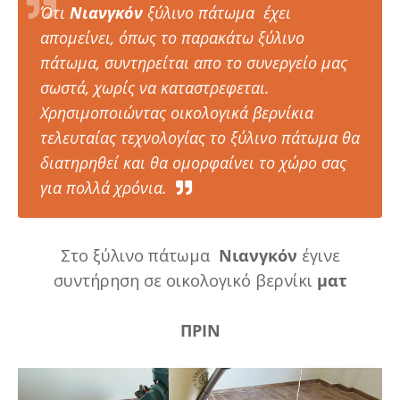
Ότι
Νιανγκόν
ξύλινο πάτωμα έχει
απομείνει, όπως το παρακάτω ξύλινο
πάτωμα, συντηρείται απο το συνεργείο μας
σωστά, χωρίς να καταστρεφεται.
Χρησιμοποιώντας οικολογικά βερνίκια
τελευταίας τεχνολογίας το ξύλινο πάτωμα θα
διατηρηθεί και θα ομορφαίνει το χώρο σας
για πολλά χρόνια.
Στο ξύλινο πάτωμα
Νιανγκόν
έγινε
συντήρηση σε οικολογικό βερνίκι
ματ
ΠΡΙΝ