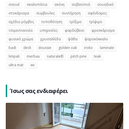
σατινέ
σκαλοπάτια
σκόνη
σοβατεπιά
σουηδικό
στοκάρισμα
συμβουλες
συντήρηση
σφένδαμος
σχέδιο ρόμβος
τοποθέτηση
τρίξιμο
τρίψιμο
τσιμεντοκονία
υπηρεσίες
φαρδύβενο
φρεσκάρισμα
φυσικό χρώμα
χρυσαλλίδα
ψάθα
ψαροκόκκαλο
badi
deck
doussie
golden oak
iroko
laminate
limpali
merbau
naturale©
pitch pine
teak
ultra mat
wc
Ίσως σας ενδιαφέρει