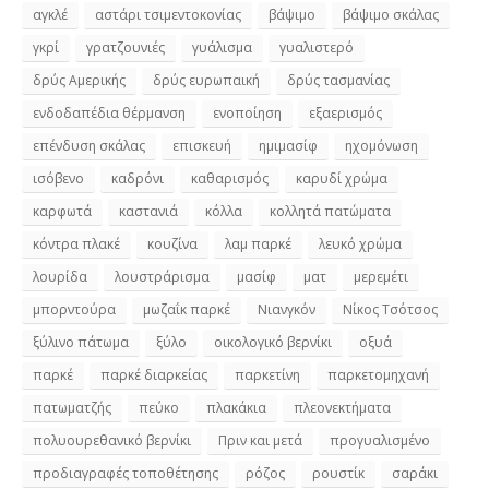
αγκλέ
αστάρι τσιμεντοκονίας
βάψιμο
βάψιμο σκάλας
γκρί
γρατζουνιές
γυάλισμα
γυαλιστερό
δρύς Αμερικής
δρύς ευρωπαική
δρύς τασμανίας
ενδοδαπέδια θέρμανση
ενοποίηση
εξαερισμός
επένδυση σκάλας
επισκευή
ημιμασίφ
ηχομόνωση
ισόβενο
καδρόνι
καθαρισμός
καρυδί χρώμα
καρφωτά
καστανιά
κόλλα
κολλητά πατώματα
κόντρα πλακέ
κουζίνα
λαμ παρκέ
λευκό χρώμα
λουρίδα
λουστράρισμα
μασίφ
ματ
μερεμέτι
μπορντούρα
μωζαΐκ παρκέ
Νιανγκόν
Νίκος Τσότσος
ξύλινο πάτωμα
ξύλο
οικολογικό βερνίκι
οξυά
παρκέ
παρκέ διαρκείας
παρκετίνη
παρκετομηχανή
πατωματζής
πεύκο
πλακάκια
πλεονεκτήματα
πολυουρεθανικό βερνίκι
Πριν και μετά
προγυαλισμένο
προδιαγραφές τοποθέτησης
ρόζος
ρουστίκ
σαράκι