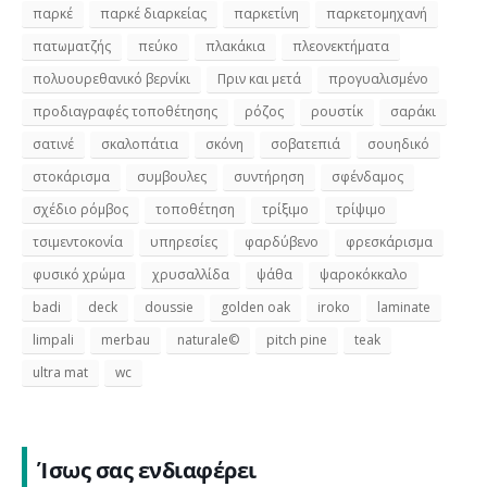
παρκέ
παρκέ διαρκείας
παρκετίνη
παρκετομηχανή
πατωματζής
πεύκο
πλακάκια
πλεονεκτήματα
πολυουρεθανικό βερνίκι
Πριν και μετά
προγυαλισμένο
προδιαγραφές τοποθέτησης
ρόζος
ρουστίκ
σαράκι
σατινέ
σκαλοπάτια
σκόνη
σοβατεπιά
σουηδικό
στοκάρισμα
συμβουλες
συντήρηση
σφένδαμος
σχέδιο ρόμβος
τοποθέτηση
τρίξιμο
τρίψιμο
τσιμεντοκονία
υπηρεσίες
φαρδύβενο
φρεσκάρισμα
φυσικό χρώμα
χρυσαλλίδα
ψάθα
ψαροκόκκαλο
badi
deck
doussie
golden oak
iroko
laminate
limpali
merbau
naturale©
pitch pine
teak
ultra mat
wc
Ίσως σας ενδιαφέρει