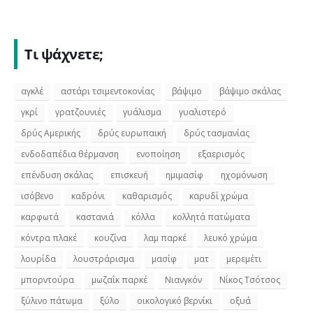
Τι ψάχνετε;
αγκλέ
αστάρι τσιμεντοκονίας
βάψιμο
βάψιμο σκάλας
γκρί
γρατζουνιές
γυάλισμα
γυαλιστερό
δρύς Αμερικής
δρύς ευρωπαική
δρύς τασμανίας
ενδοδαπέδια θέρμανση
ενοποίηση
εξαερισμός
επένδυση σκάλας
επισκευή
ημιμασίφ
ηχομόνωση
ισόβενο
καδρόνι
καθαρισμός
καρυδί χρώμα
καρφωτά
καστανιά
κόλλα
κολλητά πατώματα
κόντρα πλακέ
κουζίνα
λαμ παρκέ
λευκό χρώμα
λουρίδα
λουστράρισμα
μασίφ
ματ
μερεμέτι
μπορντούρα
μωζαΐκ παρκέ
Νιανγκόν
Νίκος Τσότσος
ξύλινο πάτωμα
ξύλο
οικολογικό βερνίκι
οξυά